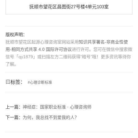
抚顺市望花区昌图街27号楼4单元103室
版权声明：
抚顺市望花区起源心理咨询室网站采用
知识共享署名-非商业性使
用-相同方式共享 4.0 国际许可协议
进行许可。您可在微信中搜索微
信号「qy1879」或扫描左方二维码获得“暗号”哦！更多资讯等待你
了解。
标签：
#
心理诊断标准
上一篇：
神经症：国家职业标准 · 心理咨询师
下一篇：
为何，我总找不到爱我的人？