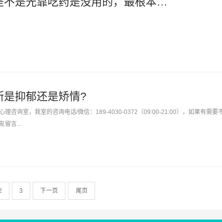
信箱：抑郁症是不是光靠吃药是没用的，最根本的还是要靠自己？
断是抑郁还是矫情?
询室，我室的咨询电话/微信：189-4030-0372（09:00-21:00），如果有需要
留言...
2
3
下一页
尾页