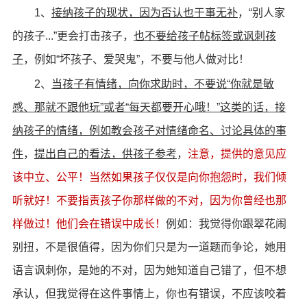
1、
接纳孩子的现状，因为否认也于事无补
，“别人家
的孩子...”更会打击孩子，
也不要给孩子帖标签或讽刺孩
子
，例如“坏孩子、爱哭鬼”，不要与他人做对比！
2、
当孩子有情绪，向你求助时，不要说“你就是敏
感、那就不跟他玩”或者“每天都要开心哦！”这类的话，接
纳孩子的情绪，例如教会孩子对情绪命名、讨论具体的事
件
，
提出自己的看法，供孩子参考
，
注意，提供的意见应
该中立、公平！当然如果孩子仅仅是向你抱怨时，我们倾
听就好！不要指责孩子你那样做的不对，因为你曾经也那
样做过！他们会在错误中成长！
例如：我觉得你跟翠花闹
别扭，不是很值得，因为你们只是为一道题而争论，她用
语言讽刺你，是她的不对，因为她知道自己错了，但不想
承认，但我觉得在这件事情上，你也有错误，不应该咬着