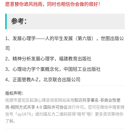
愿意替你遮风挡雨，同时也相信你会做的很好！
参考：
1、发展心理学——人的毕生发展（第六版），世图出版公
司
2、精神分析发展心理学，福建教育出版社
3、心理动力学个案概念化，中国轻工业出版社
4、正面管教A-Z，北京联合出版公司
版权声明：
抚顺市望花区起源心理咨询室网站采用
知识共享署名-非商业性使
用-相同方式共享 4.0 国际许可协议
进行许可。您可在微信中搜索微
信号「qy1879」或扫描左方二维码获得“暗号”哦！更多资讯等待你
了解。