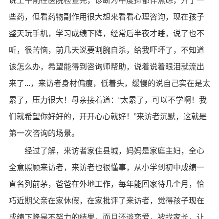
说上午刚在医院检查完，诊断为中度抑郁伴焦虑，开了一
些药，但看药物副作用很大想来看看心理咨询，现在孩子
整天玩手机，学习成绩下降，经常后半夜才睡，说了也不
听，很苦恼，前几天说要割腕自杀，给我吓坏了，不知道
该怎么办，希望能得到咨询师帮助，说着说着眼泪就流出
来了...，来访者身材偏瘦，低着头，缓慢的说自己实在是太
累了，压力很大！母亲接着道：“太累了，可以不学啊！我
们就希望你好好的，开开心心就好！”来访者沉默，这就是
第一次咨询的场景。
经过了解，来访者家住县城，妈妈是家庭主妇，全心
全意照顾来访者，来访者也很懂事，从小学到初中成绩一
直名列前茅，爸爸在外地工作，每年能回家待几个月，恰
巧近期父亲在家休假，在家批评了来访者，觉得孩子现在
成绩下降是不努力的结果，而且还谈恋爱，被找家长，让