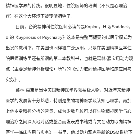
精神医学界的传统。
很明显地，住院医师的培训（不只是心理治
疗）在这个大环境下被逐渐牺牲了。
目前，台湾精神科住院医师必读的是Kaplan，H.＆Saddock，
B.的《Sypnosis of Psychiatry》这本是完整而扼要的以医学模式为
出发的教科书，在美国也同样被广泛运用。
只是在美国精神医学住
院医师训练里还有所谓的第二本教科书，也就是葛林·嘉宝用动力观
点（主要是精神分析理论）所写的《动力取向精神医学临床应用与
实务》。
葛林·嘉宝是当今美国精神医学界领袖级人物，对近年来精神
医学的发展皆十分熟悉，特别是生物精神医学及认知心理学。
再加
上他本身精神分析的背景，成为少数几位可以在生物精神医学与心
理治疗之间深入地对话或整合而发表成书籍或专文在动力取向精神
医学—临床应用与实务》一书里，他以动力观点重新论DSM系统下