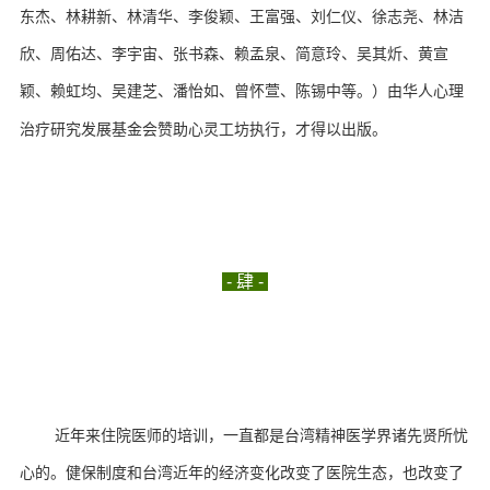
东杰、林耕新、林清华、李俊颖、王富强、刘仁仪、徐志尧、林洁
欣、周佑达、李宇宙、张书森、赖孟泉、简意玲、吴其炘、黄宣
颖、赖虹均、吴建芝、潘怡如、曾怀萱、陈锡中等。
）由华人心理
治疗研究发展基金会赞助心灵工坊执行，才得以出版。
- 肆 -
近年来住院医师的培训，一直都是台湾精神医学界诸先贤所忧
心的。
健保制度和台湾近年的经济变化改变了医院生态，也改变了