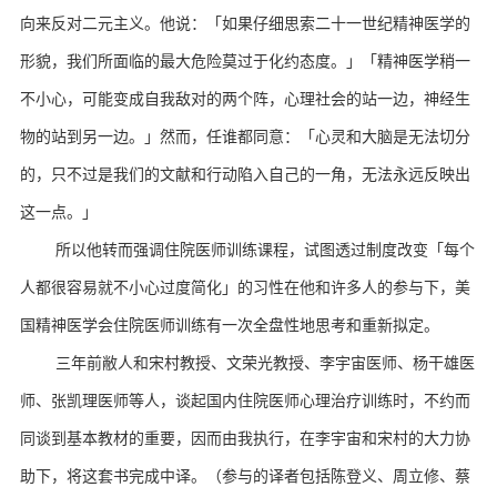
向来反对二元主义。
他说：
「如果仔细思索二十一世纪精神医学的
形貌，我们所面临的最大危险莫过于化约态度。
」「精神医学稍一
不小心，可能变成自我敌对的两个阵，心理社会的站一边，神经生
物的站到另一边。
」然而，任谁都同意：
「心灵和大脑是无法切分
的，只不过是我们的文献和行动陷入自己的一角，无法永远反映出
这一点。
」
所以他转而强调住院医师训练课程，试图透过制度改变「每个
人都很容易就不小心过度简化」的习性在他和许多人的参与下，美
国精神医学会住院医师训练有一次全盘性地思考和重新拟定。
三年前敝人和宋村教授、文荣光教授、李宇宙医师、杨干雄医
师、张凯理医师等人，谈起国内住院医师心理治疗训练时，不约而
同谈到基本教材的重要，因而由我执行，在李宇宙和宋村的大力协
助下，将这套书完成中译。
（参与的译者包括陈登义、周立修、蔡