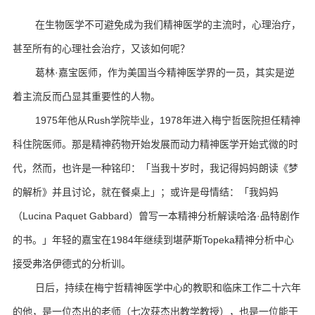
在生物医学不可避免成为我们精神医学的主流时，心理治疗，
甚至所有的心理社会治疗，又该如何呢？
葛林·嘉宝医师，作为美国当今精神医学界的一员，其实是逆
着主流反而凸显其重要性的人物。
1975年他从Rush学院毕业，1978年进入梅宁哲医院担任精神
科住院医师。
那是精神药物开始发展而动力精神医学开始式微的时
代，然而，也许是一种铭印：
「当我十岁时，我记得妈妈朗读《梦
的解析》并且讨论，就在餐桌上」；
或许是母情结：
「我妈妈
（Lucina Paquet Gabbard）曾写一本精神分析解读哈洛·品特剧作
的书。
」年轻的嘉宝在1984年继续到堪萨斯Topeka精神分析中心
接受弗洛伊德式的分析训。
日后，持续在梅宁哲精神医学中心的教职和临床工作二十六年
的他，是一位杰出的老师（七次获杰出教学教授），也是一位能干